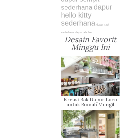
dapur
sederhana
hello kitty
sederhana
dapur rapi
sederhana
dapur ala bar
Desain Favorit
Minggu Ini
Kreasi Rak Dapur Lucu
untuk Rumah Mungil
Kesayangan Anda