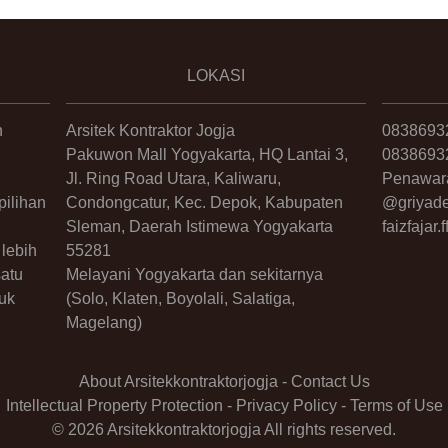
LOKASI
n
Arsitek Kontraktor Jogja
0838693
Pakuwon Mall Yogyakarta, HQ Lantai 3,
0838693
Jl. Ring Road Utara, Kaliwaru,
Penawar
ilihan
Condongcatur, Kec. Depok, Kabupaten
@griyade
Sleman, Daerah Istimewa Yogyakarta
faizfajar
lebih
55281
satu
Melayani Yogyakarta dan sekitarnya
uk
(Solo, Klaten, Boyolali, Salatiga,
Magelang)
About Arsitekkontraktorjogja
-
Contact Us
Intellectual Property Protection
-
Privacy Policy
-
Terms of Use
© 2026 Arsitekkontraktorjogja All rights reserved.