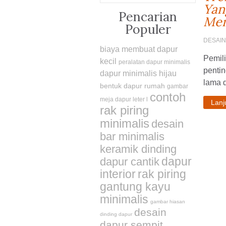
Yan
Pencarian
Mem
Populer
DESAI
biaya membuat dapur
Pemil
kecil
peralatan dapur minimalis
penti
dapur minimalis hijau
lama d
bentuk dapur rumah
gambar
contoh
meja dapur leter l
Lan
rak piring
minimalis
desain
bar minimalis
keramik dinding
dapur
dapur cantik
interior
rak piring
gantung kayu
minimalis
gambar hiasan
desain
dinding dapur
dapur sempit