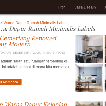
Profil
Jasa Desain
>
Warna Dapur Rumah Minimalis Labels
na Dapur Rumah Minimalis Labels
 Cemerlang Renovasi
ur Modern
N DAPUR
/ DECEMBER 7, 2019 / ARISHA BINTANG
adalah salah satu ruangan terpenting di
 Ini adalah tempat di mana kita memasak,
jut Membaca
n Warna Dapur Kekinian