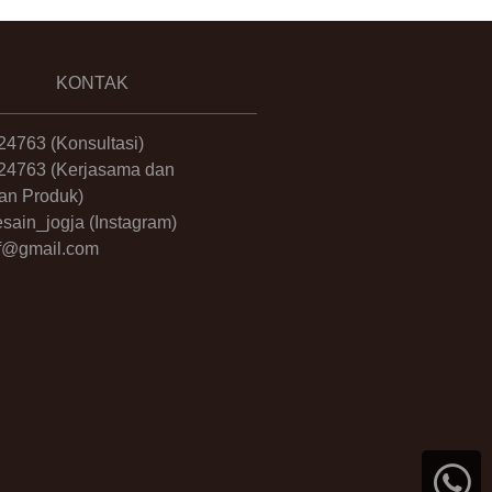
KONTAK
24763
(Konsultasi)
24763
(Kerjasama dan
an Produk)
sain_jogja
(Instagram)
.ff@gmail.com