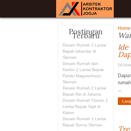
Home
Postingan
War
Terbaru
Ide
Desain Rumah 2 Lantai
Bapak Iskandar di
Dap
Sleman
Desain Rumah dan
DESAI
Kantor 2 Lantai Bapak
Dapur 
Pandu Maguwoharjo,
Sleman
rumah.
Desain Rumah 2 Lantai
...
Bapak Rei di Jakarta
Desain Rumah Classic 1
Lan
Lantai Bapak Sigit di
Klaten
Desain Rumah 1 Lantai
Bapak Sonny Sleman
Tre