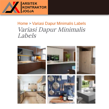
Home
>
Variasi Dapur Minimalis Labels
Variasi Dapur Minimalis
Labels