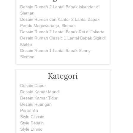
Desain Rumah 2 Lantai Bapak Iskandar di
Sleman
Desain Rumah dan Kantor 2 Lantai Bapak
Pandu Maguwoharjo, Sleman
Desain Rumah 2 Lantai Bapak Rei di Jakarta
Desain Rumah Classic 1 Lantai Bapak Sigit di
Klaten
Desain Rumah 1 Lantai Bapak Sonny
Sleman
Kategori
Desain Dapur
Desain Kamar Mandi
Desain Kamar Tidur
Desain Ruangan
Portofolio
Style Classic
Style Desain
Style Ethnic