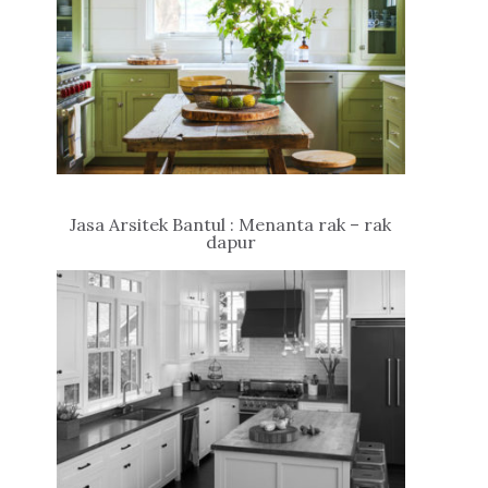
Jasa Arsitek Bantul : Menanta rak – rak
dapur