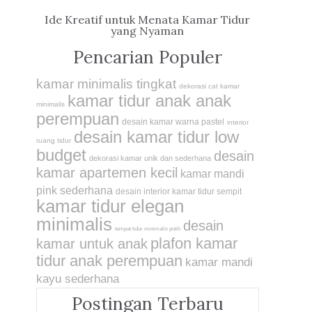
Ide Kreatif untuk Menata Kamar Tidur
yang Nyaman
Pencarian Populer
kamar minimalis tingkat
dekorasi cat kamar
kamar tidur anak anak
minimalis
perempuan
desain kamar warna pastel
interior
desain kamar tidur low
ruang tidur
budget
desain
dekorasi kamar unik dan sederhana
kamar apartemen kecil
kamar mandi
pink sederhana
desain interior kamar tidur sempit
kamar tidur elegan
minimalis
desain
tempat tidur minimalis putih
plafon kamar
kamar untuk anak
tidur anak perempuan
kamar mandi
kayu sederhana
Postingan Terbaru