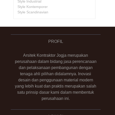
Style Industrial
Style Kontemporer
Style Scandinavian
PROFIL
Arsitek Kontraktor Jogja merupakan
perusahaan dalam bidang jasa perencanaan
dan pelaksanaan pembangunan dengan
tenaga ahli pilihan didalamnya. Inovasi
desain dan penggunaan material modern
yang lebih kuat dan praktis merupakan salah
satu prinsip dasar kami dalam membentuk
perusahaan ini.