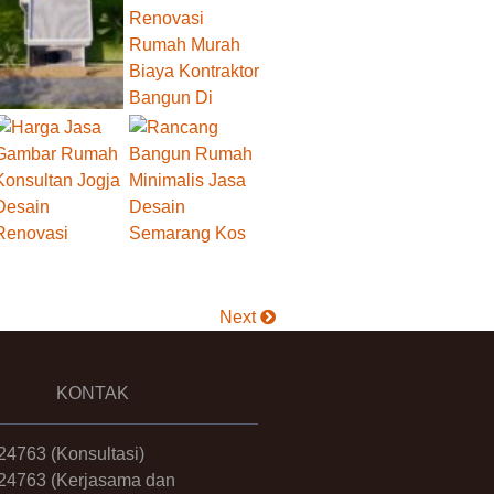
Next
KONTAK
24763
(Konsultasi)
24763
(Kerjasama dan