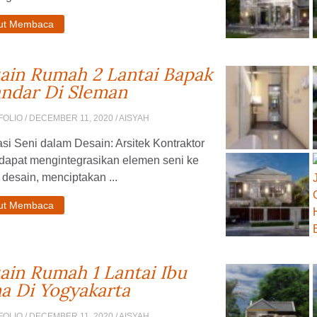
jut Membaca
ain Rumah 2 Lantai Bapak
andar Di Sleman
FOLIO
/ DECEMBER 11, 2020 / AISYAH
asi Seni dalam Desain: Arsitek Kontraktor
 dapat mengintegrasikan elemen seni ke
desain, menciptakan ...
jut Membaca
ain Rumah 1 Lantai Ibu
a Di Yogyakarta
FOLIO
/ DECEMBER 11, 2020 / AISYAH