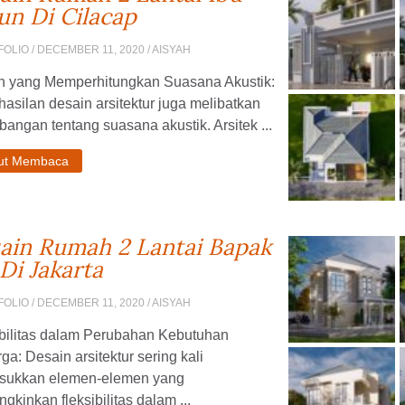
un Di Cilacap
FOLIO
/ DECEMBER 11, 2020 / AISYAH
n yang Memperhitungkan Suasana Akustik:
asilan desain arsitektur juga melibatkan
bangan tentang suasana akustik. Arsitek ...
jut Membaca
ain Rumah 2 Lantai Bapak
 Di Jakarta
FOLIO
/ DECEMBER 11, 2020 / AISYAH
ibilitas dalam Perubahan Kebutuhan
ga: Desain arsitektur sering kali
ukkan elemen-elemen yang
kinkan fleksibilitas dalam ...