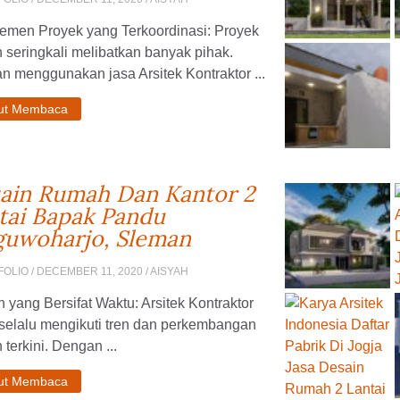
emen Proyek yang Terkoordinasi: Proyek
 seringkali melibatkan banyak pihak.
 menggunakan jasa Arsitek Kontraktor ...
jut Membaca
ain Rumah Dan Kantor 2
tai Bapak Pandu
uwoharjo, Sleman
FOLIO
/ DECEMBER 11, 2020 / AISYAH
 yang Bersifat Waktu: Arsitek Kontraktor
 selalu mengikuti tren dan perkembangan
 terkini. Dengan ...
jut Membaca