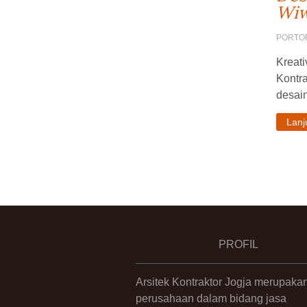
Wiw
PORTO
Kreati
Kontr
desain
Lan
PROFIL
Arsitek Kontraktor Jogja merupaka
perusahaan dalam bidang jasa