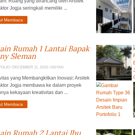
am: Ruang yang dirancang oleh Arsitek
ktor Jogja seringkali memiliki ...
jut Membaca
ain Rumah 1 Lantai Bapak
ny Sleman
FOLIO
/ DECEMBER 11, 2020 / AISYAH
vitas yang Membangkitkan Inovasi: Arsitek
aktor Jogja membawa ke dalam proyek
nya kekayaan kreativitas dan ...
jut Membaca
ain Rumah 2 Lantai Ibu