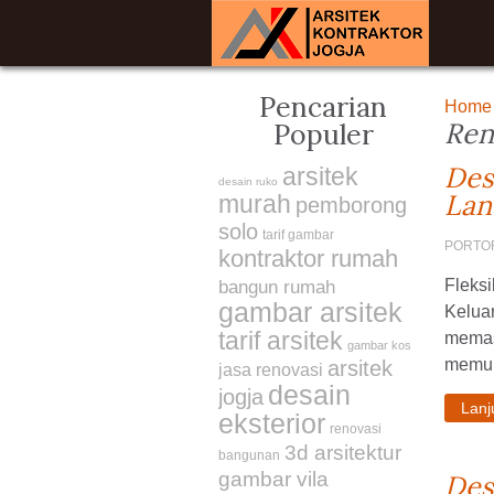
Pencarian
Home
Ren
Populer
Des
arsitek
desain ruko
Lan
murah
pemborong
solo
tarif gambar
PORTO
kontraktor rumah
Fleks
bangun rumah
gambar arsitek
Keluar
tarif arsitek
memas
gambar kos
memung
arsitek
jasa renovasi
desain
jogja
Lan
eksterior
renovasi
3d arsitektur
bangunan
gambar vila
Des