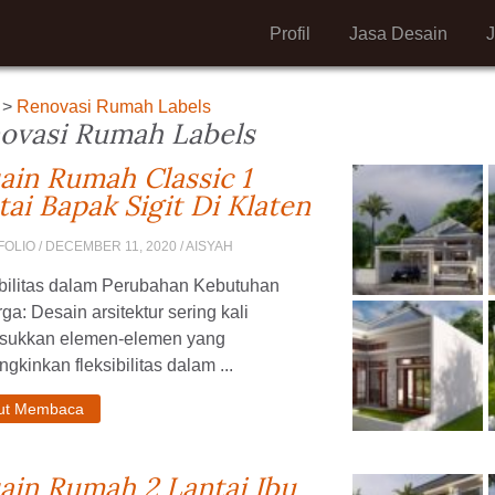
Profil
Jasa Desain
>
Renovasi Rumah Labels
ovasi Rumah Labels
ain Rumah Classic 1
tai Bapak Sigit Di Klaten
FOLIO
/ DECEMBER 11, 2020 / AISYAH
ibilitas dalam Perubahan Kebutuhan
ga: Desain arsitektur sering kali
ukkan elemen-elemen yang
kinkan fleksibilitas dalam ...
jut Membaca
ain Rumah 2 Lantai Ibu