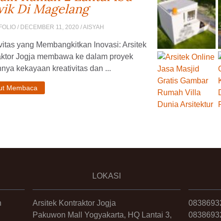
ik Di Magelang
FOLIO
/ DECEMBER 11, 2020 / AISYAH
vitas yang Membangkitkan Inovasi: Arsitek
aktor Jogja membawa ke dalam proyek
nya kekayaan kreativitas dan ...
jut Membaca
LOKASI
n
Arsitek Kontraktor Jogja
0838693
Pakuwon Mall Yogyakarta, HQ Lantai 3,
0838693