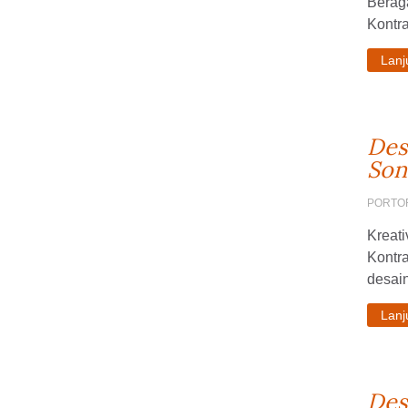
Berag
Kontra
Lan
Des
Son
PORTO
Kreati
Kontr
desain
Lan
Des