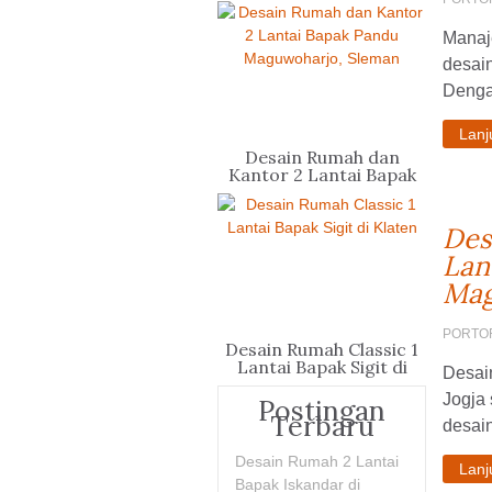
Yogyakarta
Manaj
desain
Dengan
Lan
Desain Rumah dan
Kantor 2 Lantai Bapak
Pandu Maguwoharjo,
Sleman
Des
Lan
Mag
PORTO
Desain Rumah Classic 1
Lantai Bapak Sigit di
Desain
Klaten
Jogja
Postingan
Terbaru
desain
Desain Rumah 2 Lantai
Lan
Bapak Iskandar di