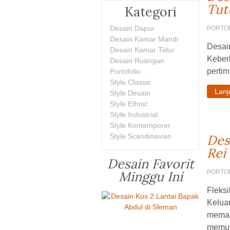
Tut
Kategori
Desain Dapur
PORTO
Desain Kamar Mandi
Desai
Desain Kamar Tidur
Keberh
Desain Ruangan
pertim
Portofolio
Style Classic
Lan
Style Desain
Style Ethnic
Style Industrial
Style Kontemporer
Style Scandinavian
Des
Rei
Desain Favorit
Minggu Ini
PORTO
Fleks
Keluar
memas
memung