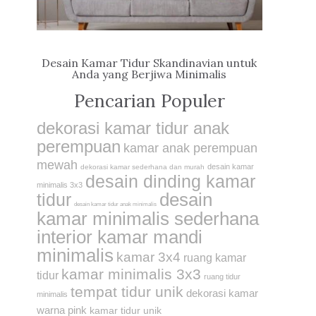
Desain Kamar Tidur Skandinavian untuk
Anda yang Berjiwa Minimalis
Pencarian Populer
dekorasi kamar tidur anak
perempuan
kamar anak perempuan
mewah
desain kamar
dekorasi kamar sederhana dan murah
desain dinding kamar
minimalis 3x3
desain
tidur
desain kamar tidur anak minimalis
kamar minimalis sederhana
interior kamar mandi
minimalis
kamar 3x4
ruang kamar
kamar minimalis 3x3
tidur
ruang tidur
tempat tidur unik
dekorasi kamar
minimalis
warna pink
kamar tidur unik