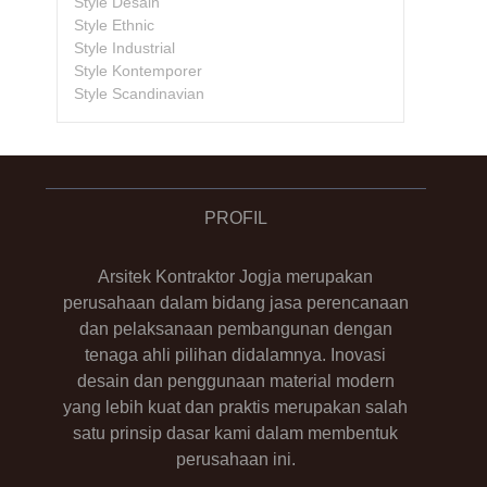
Style Desain
Style Ethnic
Style Industrial
Style Kontemporer
Style Scandinavian
PROFIL
Arsitek Kontraktor Jogja merupakan
perusahaan dalam bidang jasa perencanaan
dan pelaksanaan pembangunan dengan
tenaga ahli pilihan didalamnya. Inovasi
desain dan penggunaan material modern
yang lebih kuat dan praktis merupakan salah
satu prinsip dasar kami dalam membentuk
perusahaan ini.