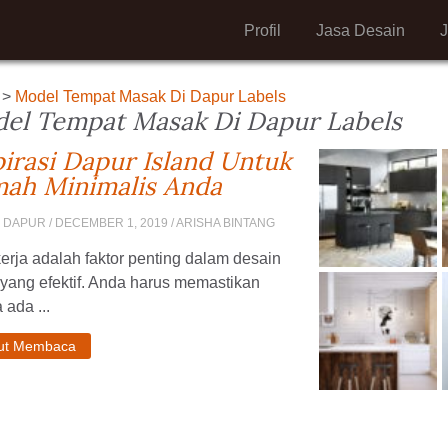
Profil
Jasa Desain
>
Model Tempat Masak Di Dapur Labels
el Tempat Masak Di Dapur Labels
pirasi Dapur Island Untuk
ah Minimalis Anda
N DAPUR
/ DECEMBER 1, 2019 / ARISHA BINTANG
erja adalah faktor penting dalam desain
yang efektif. Anda harus memastikan
ada ...
jut Membaca