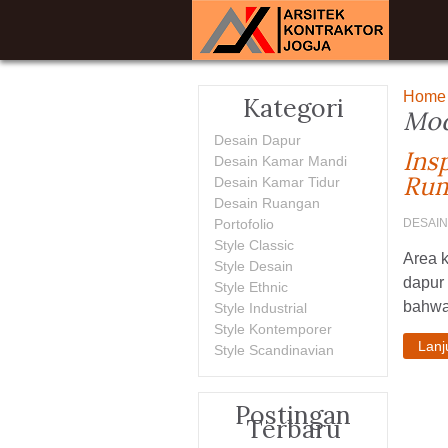
Home
Kategori
Mod
Desain Dapur
Ins
Desain Kamar Mandi
Rum
Desain Kamar Tidur
Desain Ruangan
Portofolio
DESAI
Style Classic
Area k
Style Desain
dapur 
Style Ethnic
bahwa 
Style Industrial
Style Kontemporer
Lan
Style Scandinavian
Postingan
Terbaru