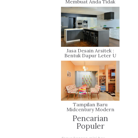
Membuat Anda Tidak
Sabar Untuk Memasak
Jasa Desain Arsitek :
Bentuk Dapur Leter U
Tampilan Baru
Midcentury Modern
pada Desain Dapur Anda
Pencarian
Populer