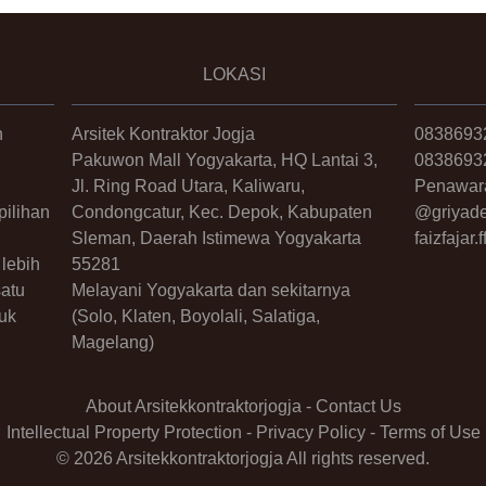
LOKASI
n
Arsitek Kontraktor Jogja
0838693
Pakuwon Mall Yogyakarta, HQ Lantai 3,
0838693
Jl. Ring Road Utara, Kaliwaru,
Penawar
ilihan
Condongcatur, Kec. Depok, Kabupaten
@griyade
Sleman, Daerah Istimewa Yogyakarta
faizfajar
lebih
55281
satu
Melayani Yogyakarta dan sekitarnya
uk
(Solo, Klaten, Boyolali, Salatiga,
Magelang)
About Arsitekkontraktorjogja
-
Contact Us
Intellectual Property Protection
-
Privacy Policy
-
Terms of Use
© 2026 Arsitekkontraktorjogja All rights reserved.