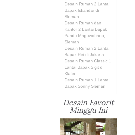
Desain Rumah 2 Lantai
Bapak Iskandar di
Sleman
Desain Rumah dan
Kantor 2 Lantai Bapak
Pandu Maguwoharjo,
Sleman
Desain Rumah 2 Lantai
Bapak Rei di Jakarta
Desain Rumah Classic 1
Lantai Bapak Sigit di
Klaten
Desain Rumah 1 Lantai
Bapak Sonny Sleman
Desain Favorit
Minggu Ini