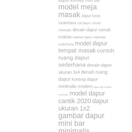
dapur konsep mini bar
model meja
masak
dapur lurus
sederhana
cat dapur rumah
desain dapur rumah
minimalis
makan
kabinet dapur minimalis
model dapur
sederhana
tempat masak
contoh
ruang dapur
sederhana
desain dapur
ukuran 3x4
denah ruang
dapur
konsep dapur
minimalis modern
dapur dan minibar
model dapur
minimalis
cantik 2020
dapur
ukuran 1x2
gambar dapur
mini bar
minimalis