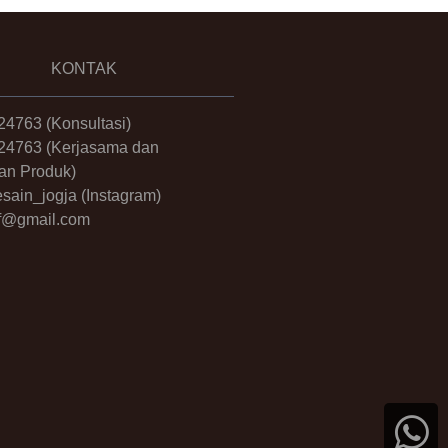
KONTAK
24763
(Konsultasi)
24763
(Kerjasama dan
an Produk)
sain_jogja
(Instagram)
.ff@gmail.com