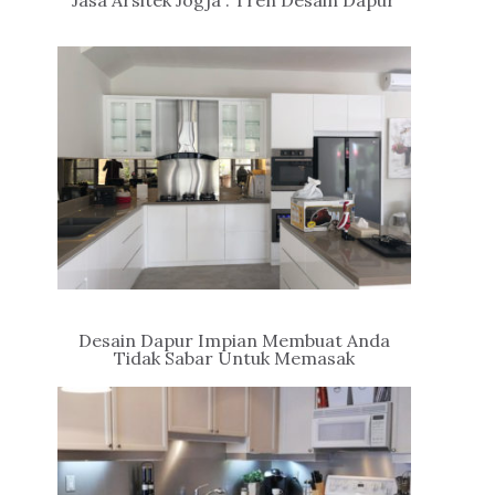
Jasa Arsitek Jogja : Tren Desain Dapur
Desain Dapur Impian Membuat Anda
Tidak Sabar Untuk Memasak