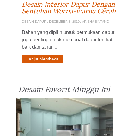
Desain Interior Dapur Dengan
Sentuhan Warna-warna Cerah
DESAIN DAPUR
/ DECEMBER 8, 2019 / ARISHA BINTANG
Bahan yang dipilih untuk permukaan dapur
juga penting untuk membuat dapur terlihat
baik dan tahan ...
Lanjut Membaca
Desain Favorit Minggu Ini