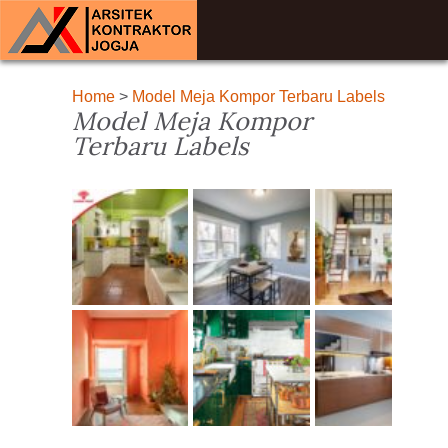
Home
>
Model Meja Kompor Terbaru Labels
Model Meja Kompor
Terbaru Labels