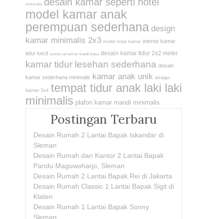
desain kamar seperti hotel
minimalis
model kamar anak
perempuan sederhana
design
kamar minimalis 2x3
interior kamar
model meja kamar
desain kamar tidur 2x2 meter
tidur kecil
warna cat kamar mandi biasa
kamar tidur lesehan sederhana
desain
kamar anak unik
kamar sederhana minimalis
design
tempat tidur anak laki laki
kamar 3x4
minimalis
plafon kamar mandi minimalis
Postingan Terbaru
Desain Rumah 2 Lantai Bapak Iskandar di
Sleman
Desain Rumah dan Kantor 2 Lantai Bapak
Pandu Maguwoharjo, Sleman
Desain Rumah 2 Lantai Bapak Rei di Jakarta
Desain Rumah Classic 1 Lantai Bapak Sigit di
Klaten
Desain Rumah 1 Lantai Bapak Sonny
Sleman