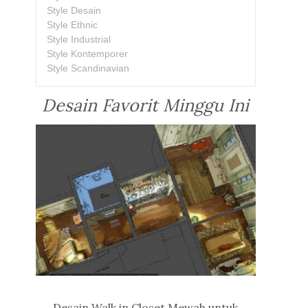
Style Desain
Style Ethnic
Style Industrial
Style Kontemporer
Style Scandinavian
Desain Favorit Minggu Ini
Desain Walk in Closet Mewah untuk