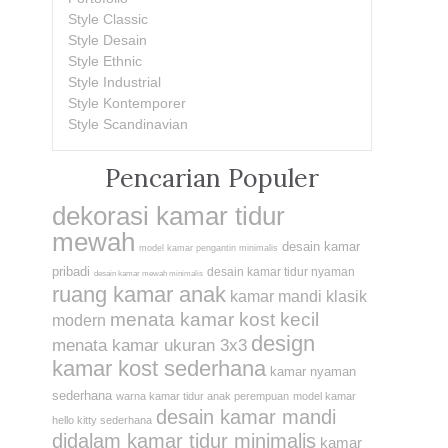
Style Classic
Style Desain
Style Ethnic
Style Industrial
Style Kontemporer
Style Scandinavian
Pencarian Populer
dekorasi kamar tidur
mewah
desain kamar
model kamar pengantin minimalis
pribadi
desain kamar tidur nyaman
desain kamar mewah minimalis
ruang kamar anak
kamar mandi klasik
menata kamar kost kecil
modern
design
menata kamar ukuran 3x3
kamar kost sederhana
kamar nyaman
sederhana
warna kamar tidur anak perempuan
model kamar
desain kamar mandi
hello kitty sederhana
didalam kamar tidur minimalis
kamar