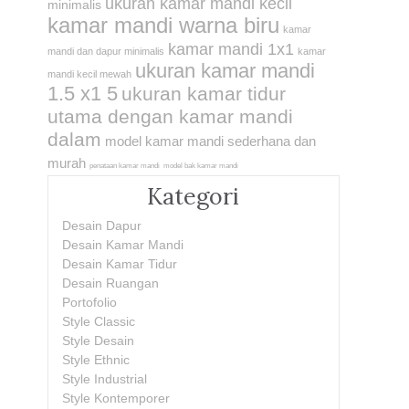
ukuran kamar mandi kecil
minimalis
kamar mandi warna biru
kamar
kamar mandi 1x1
mandi dan dapur minimalis
kamar
ukuran kamar mandi
mandi kecil mewah
1.5 x1 5
ukuran kamar tidur
utama dengan kamar mandi
dalam
model kamar mandi sederhana dan
murah
penataan kamar mandi
model bak kamar mandi
Kategori
Desain Dapur
Desain Kamar Mandi
Desain Kamar Tidur
Desain Ruangan
Portofolio
Style Classic
Style Desain
Style Ethnic
Style Industrial
Style Kontemporer