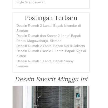
Style Scandinavian
Postingan Terbaru
Desain Rumah 2 Lantai Bapak Iskandar di
Sleman
Desain Rumah dan Kantor 2 Lantai Bapak
Pandu Maguwoharjo, Sleman
Desain Rumah 2 Lantai Bapak Rei di Jakarta
Desain Rumah Classic 1 Lantai Bapak Sigit di
Klaten
Desain Rumah 1 Lantai Bapak Sonny
Sleman
Desain Favorit Minggu Ini