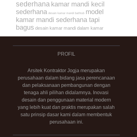
sederhana
kamar mandi kecil
sederhana
model
desain kamar mandi bathtub
kamar mandi sederhana tapi
bagus
desain kamar mandi dalam kamar
PROFIL
Arsitek Kontraktor Jogja merupakan
perusahaan dalam bidang jasa perencanaan
dan pelaksanaan pembangunan dengan
tenaga ahli pilihan didalamnya. Inovasi
desain dan penggunaan material modern
yang lebih kuat dan praktis merupakan salah
satu prinsip dasar kami dalam membentuk
perusahaan ini.