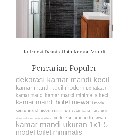
Refrensi Desain Ubin Kamar Mandi
Pencarian Populer
dekorasi kamar mandi kecil
kamar mandi kecil modern
penataan
kamar mandi minimalis kecil
kamar mandi
kamar mandi hotel mewah
model
kamar mandi modern minimalis
desain kamar mandi unik
model kamar mandi mewah
aksesoris kamar mandi sederhana
kamar mandi ukuran 1x1 5
model toilet minimalis