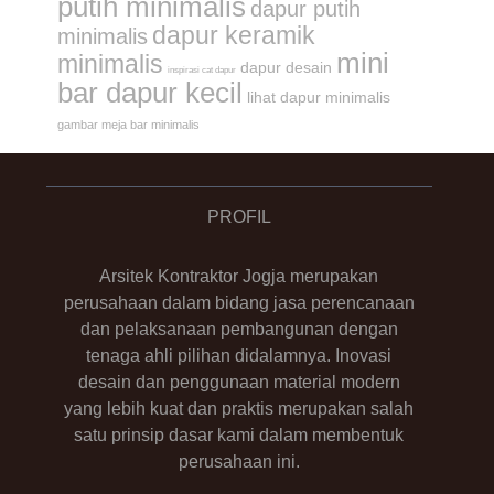
putih minimalis
dapur putih
dapur keramik
minimalis
mini
minimalis
dapur desain
inspirasi cat dapur
bar dapur kecil
lihat dapur minimalis
gambar meja bar minimalis
PROFIL
Arsitek Kontraktor Jogja merupakan
perusahaan dalam bidang jasa perencanaan
dan pelaksanaan pembangunan dengan
tenaga ahli pilihan didalamnya. Inovasi
desain dan penggunaan material modern
yang lebih kuat dan praktis merupakan salah
satu prinsip dasar kami dalam membentuk
perusahaan ini.