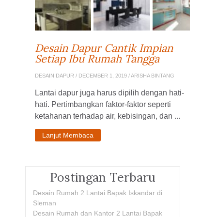
Desain Dapur Cantik Impian
Setiap Ibu Rumah Tangga
DESAIN DAPUR
/ DECEMBER 1, 2019 / ARISHA BINTANG
Lantai dapur juga harus dipilih dengan hati-
hati. Pertimbangkan faktor-faktor seperti
ketahanan terhadap air, kebisingan, dan ...
Lanjut Membaca
Postingan Terbaru
Desain Rumah 2 Lantai Bapak Iskandar di
Sleman
Desain Rumah dan Kantor 2 Lantai Bapak