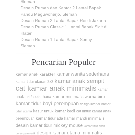
Sleman
Desain Rumah dan Kantor 2 Lantai Bapak
Pandu Maguwoharjo, Sleman
Desain Rumah 2 Lantai Bapak Rei di Jakarta
Desain Rumah Classic 1 Lantai Bapak Sigit di
Klaten
Desain Rumah 1 Lantai Bapak Sonny
Sleman
Pencarian Populer
kamar wanita sederhana
kamar anak karakter
kamar anak sempit
kamar tidur ukuran 2x2
cat kamar anak minimalis
kamar
kamar minimalis warna biru
anak laki2 sederhana
kamar tidur bayi perempuan
design interior kamar
kasur untuk kamar kecil
cat untuk kamar anak
tidur utama
kamar tidur ada kamar mandi minimalis
perempuan
desain kamar tidur mickey mouse
kamar tidur anak
design kamar utama minimalis
perempuan unik