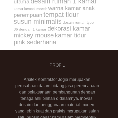
desain rumah 1 kamar
utama
warna kamar anak
kamar keroppi mewah
tempat tidur
perempuan
susun minimalis
desain rumah type
dekorasi kamar
36 dengan 1 kamar
mickey mouse
kamar tidur
pink sederhana
PROFIL
Arsitek Kontraktor Jogja merupakan
perusahaan dalam bidang jasa perencanaan
dan pelaksanaan pembangunan dengan
tenaga ahli pilihan didalamnya. Inovasi
desain dan penggunaan material modern
yang lebih kuat dan praktis merupakan salah
satu prinsip dasar kami dalam membentuk