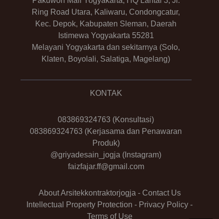
Pakuwon Mall Yogyakarta, HQ Lantai 3, Jl.
Ring Road Utara, Kaliwaru, Condongcatur,
Kec. Depok, Kabupaten Sleman, Daerah
Istimewa Yogyakarta 55281
Melayani Yogyakarta dan sekitarnya (Solo,
Klaten, Boyolali, Salatiga, Magelang)
KONTAK
083869324763
(Konsultasi)
083869324763
(Kerjasama dan Penawaran
Produk)
@griyadesain_jogja
(Instagram)
faizfajar.ff@gmail.com
About Arsitekkontraktorjogja
-
Contact Us
Intellectual Property Protection
-
Privacy Policy
-
Terms of Use