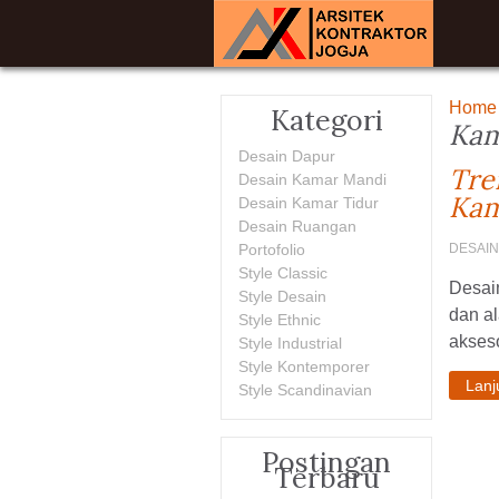
Home
Kategori
Kam
Desain Dapur
Tre
Desain Kamar Mandi
Kam
Desain Kamar Tidur
Desain Ruangan
Portofolio
DESAIN
Style Classic
Desain
Style Desain
dan a
Style Ethnic
akseso
Style Industrial
Style Kontemporer
Lan
Style Scandinavian
Postingan
Terbaru