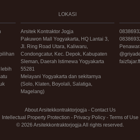
LOKASI
n
Arsitek Kontraktor Jogja
0838693
Pakuwon Mall Yogyakarta, HQ Lantai 3,
0838693
Jl. Ring Road Utara, Kaliwaru,
Penawar
ilihan
Condongcatur, Kec. Depok, Kabupaten
@griyade
Sleman, Daerah Istimewa Yogyakarta
faizfajar
lebih
55281
satu
Melayani Yogyakarta dan sekitarnya
uk
(Solo, Klaten, Boyolali, Salatiga,
Magelang)
About Arsitekkontraktorjogja
-
Contact Us
Intellectual Property Protection
-
Privacy Policy
-
Terms of Use
© 2026 Arsitekkontraktorjogja All rights reserved.