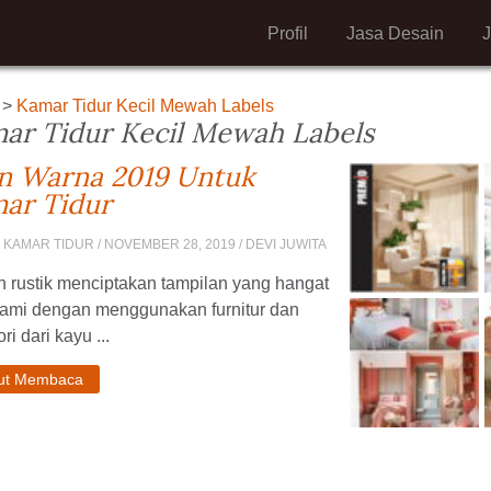
Profil
Jasa Desain
>
Kamar Tidur Kecil Mewah Labels
ar Tidur Kecil Mewah Labels
n Warna 2019 Untuk
ar Tidur
 KAMAR TIDUR
/ NOVEMBER 28, 2019 / DEVI JUWITA
 rustik menciptakan tampilan yang hangat
lami dengan menggunakan furnitur dan
ri dari kayu ...
jut Membaca