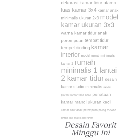
dekorasi kamar tidur utama
luas kamar 3x4
kamar anak
model
minimalis ukuran 2x3
kamar ukuran 3x3
warna kamar tidur anak
tempat tidur
perempuan
kamar
tempel dinding
interior
model rumah minimalis
rumah
kamar 2
minimalis 1 lantai
2 kamar tidur
desain
kamar studio minimalis
model
penataan
plafon kamar tidur anak
kamar mandi ukuran kecil
kamar tidur anak perempuan paling mewah
tempat tidur anak model rumah
Desain Favorit
Minggu Ini