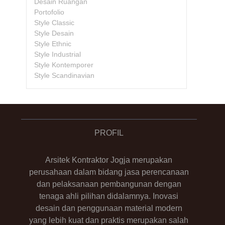
Desain Ruangan
Portofolio
Style Classic
Style Desain
Style Ethnic
Style Industrial
Style Kontemporer
Style Scandinavian
PROFIL
Arsitek Kontraktor Jogja merupakan
perusahaan dalam bidang jasa perencanaan
dan pelaksanaan pembangunan dengan
tenaga ahli pilihan didalamnya. Inovasi
desain dan penggunaan material modern
yang lebih kuat dan praktis merupakan salah