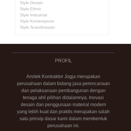
Style Desain
Style Ethnic
Style Industrial
Style Kontemporer
Style Scandinavian
PROFIL
Arsitek Kontraktor Jogja merupakan
perusahaan dalam bidang jasa perencanaan
dan pelaksanaan pembangunan dengan
tenaga ahli pilihan didalamnya. Inovasi
desain dan penggunaan material modern
yang lebih kuat dan praktis merupakan salah
satu prinsip dasar kami dalam membentuk
perusahaan ini.