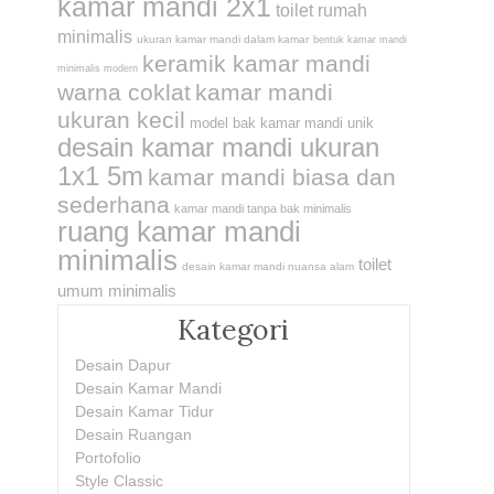
kamar mandi 2x1
toilet rumah
minimalis
ukuran kamar mandi dalam kamar
bentuk kamar mandi
keramik kamar mandi
minimalis modern
warna coklat
kamar mandi
ukuran kecil
model bak kamar mandi unik
desain kamar mandi ukuran
1x1 5m
kamar mandi biasa dan
sederhana
kamar mandi tanpa bak minimalis
ruang kamar mandi
minimalis
toilet
desain kamar mandi nuansa alam
umum minimalis
Kategori
Desain Dapur
Desain Kamar Mandi
Desain Kamar Tidur
Desain Ruangan
Portofolio
Style Classic