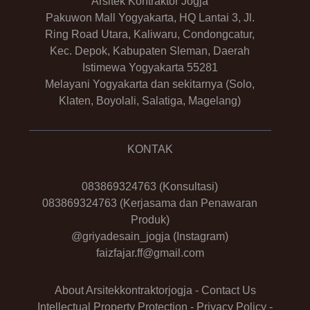
Arsitek Kontraktor Jogja
Pakuwon Mall Yogyakarta, HQ Lantai 3, Jl.
Ring Road Utara, Kaliwaru, Condongcatur,
Kec. Depok, Kabupaten Sleman, Daerah
Istimewa Yogyakarta 55281
Melayani Yogyakarta dan sekitarnya (Solo,
Klaten, Boyolali, Salatiga, Magelang)
KONTAK
083869324763
(Konsultasi)
083869324763
(Kerjasama dan Penawaran
Produk)
@griyadesain_jogja
(Instagram)
faizfajar.ff@gmail.com
About Arsitekkontraktorjogja
-
Contact Us
Intellectual Property Protection
-
Privacy Policy
-