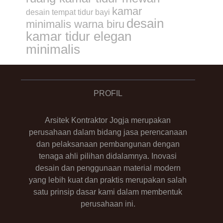
kamar
desain tempat tidur bayi
desain
minimalis warna biru
kamar tidur elegan
minimalis
PROFIL
Arsitek Kontraktor Jogja merupakan
perusahaan dalam bidang jasa perencanaan
dan pelaksanaan pembangunan dengan
tenaga ahli pilihan didalamnya. Inovasi
desain dan penggunaan material modern
yang lebih kuat dan praktis merupakan salah
satu prinsip dasar kami dalam membentuk
perusahaan ini.