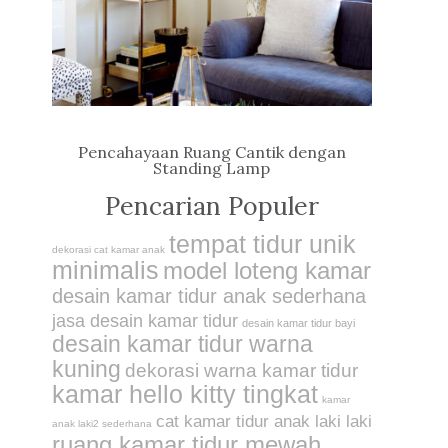
Pencahayaan Ruang Cantik dengan
Standing Lamp
Pencarian Populer
tempat tidur unik
dekorasi cat kamar anak
minimalis
model loteng kamar
desain kamar tidur anak sederhana
jasa desain kamar tidur
desain kamar tidur bayi
desain kamar tidur warna
kuning
dekorasi warna kamar tidur
kamar hello kitty tingkat
kamar
cat kamar tidur anak laki laki
anak laki2 sederhana
ruang kamar tidur mewah