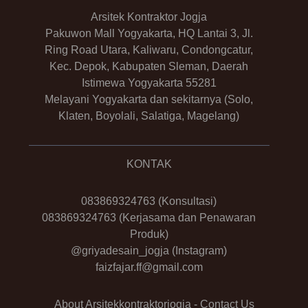
Arsitek Kontraktor Jogja
Pakuwon Mall Yogyakarta, HQ Lantai 3, Jl.
Ring Road Utara, Kaliwaru, Condongcatur,
Kec. Depok, Kabupaten Sleman, Daerah
Istimewa Yogyakarta 55281
Melayani Yogyakarta dan sekitarnya (Solo,
Klaten, Boyolali, Salatiga, Magelang)
KONTAK
083869324763
(Konsultasi)
083869324763
(Kerjasama dan Penawaran
Produk)
@griyadesain_jogja
(Instagram)
faizfajar.ff@gmail.com
About Arsitekkontraktorjogja
-
Contact Us