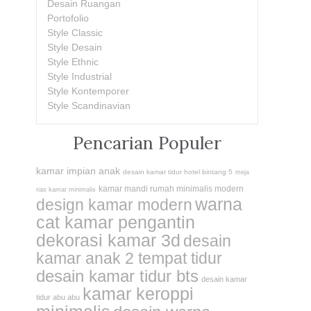
Desain Ruangan
Portofolio
Style Classic
Style Desain
Style Ethnic
Style Industrial
Style Kontemporer
Style Scandinavian
Pencarian Populer
kamar impian anak
desain kamar tidur hotel bintang 5
meja
kamar mandi rumah minimalis modern
rias kamar minimalis
warna
design kamar modern
cat kamar pengantin
dekorasi kamar 3d
desain
kamar anak 2 tempat tidur
desain kamar tidur bts
desain kamar
kamar keroppi
tidur abu abu