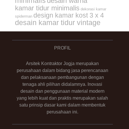
minimalis
desain warna
kamar tidur minimalis
dekorasi kamar
design kamar kost 3 x 4
spiderman
desain kamar tidur vintage
PROFIL
Arsitek Kontraktor Jogja merupakan
perusahaan dalam bidang jasa perencanaan
dan pelaksanaan pembangunan dengan
tenaga ahli pilihan didalamnya. Inovasi
desain dan penggunaan material modern
yang lebih kuat dan praktis merupakan salah
satu prinsip dasar kami dalam membentuk
perusahaan ini.