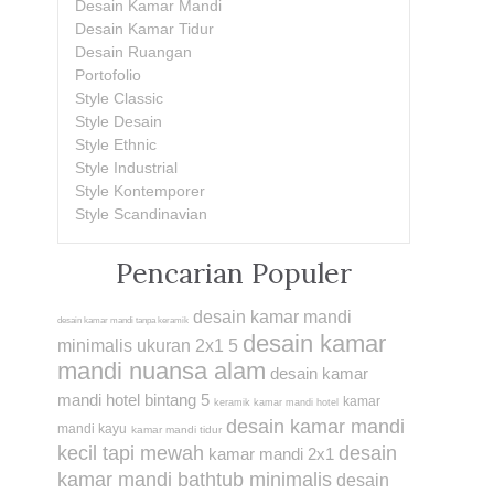
Desain Kamar Mandi
Desain Kamar Tidur
Desain Ruangan
Portofolio
Style Classic
Style Desain
Style Ethnic
Style Industrial
Style Kontemporer
Style Scandinavian
Pencarian Populer
desain kamar mandi
desain kamar mandi tanpa keramik
desain kamar
minimalis ukuran 2x1 5
mandi nuansa alam
desain kamar
mandi hotel bintang 5
kamar
keramik kamar mandi hotel
desain kamar mandi
mandi kayu
kamar mandi tidur
kecil tapi mewah
desain
kamar mandi 2x1
kamar mandi bathtub minimalis
desain