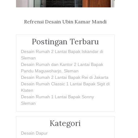
Refrensi Desain Ubin Kamar Mandi
Postingan Terbaru
Desain Rumah 2 Lantai Bapak Iskandar di
Sleman
Desain Rumah dan Kantor 2 Lantai Bapak
Pandu Maguwoharjo, Sleman
Desain Rumah 2 Lantai Bapak Rei di Jakarta
Desain Rumah Classic 1 Lantai Bapak Sigit di
Klaten
Desain Rumah 1 Lantai Bapak Sonny
Sleman
Kategori
Desain Dapur