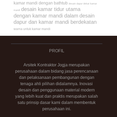
kamar mandi dengan bathtub
desain dapur dekat kamar
desain kamar tidur utama
mandi
dengan kamar mandi dalam
desain
dapur dan kamar mandi berdekatan
warna untuk kamar mandi
PROFIL
Arsitek Kontraktor Jogja merupakan
perusahaan dalam bidang jasa perencanaan
dan pelaksanaan pembangunan dengan
tenaga ahli pilihan didalamnya. Inovasi
desain dan penggunaan material modern
yang lebih kuat dan praktis merupakan salah
satu prinsip dasar kami dalam membentuk
perusahaan ini.