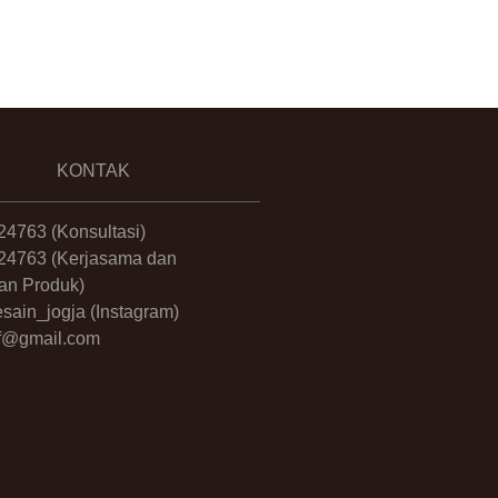
KONTAK
24763
(Konsultasi)
24763
(Kerjasama dan
an Produk)
sain_jogja
(Instagram)
.ff@gmail.com