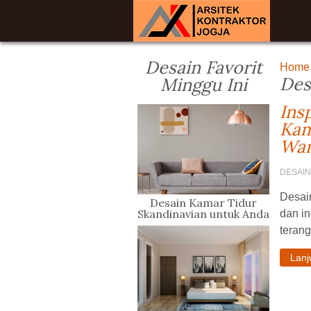
Desain Favorit
Home
Des
Minggu Ini
Ins
Kam
War
DESAIN
Desain
Desain Kamar Tidur
Skandinavian untuk Anda
dan i
yang Berjiwa Minimalis
terang
Lan