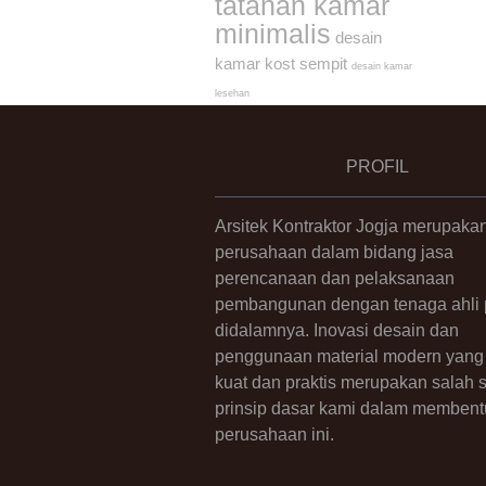
tatanan kamar
minimalis
desain
kamar kost sempit
desain kamar
lesehan
PROFIL
Arsitek Kontraktor Jogja merupaka
perusahaan dalam bidang jasa
perencanaan dan pelaksanaan
pembangunan dengan tenaga ahli p
didalamnya. Inovasi desain dan
penggunaan material modern yang 
kuat dan praktis merupakan salah 
prinsip dasar kami dalam membent
perusahaan ini.