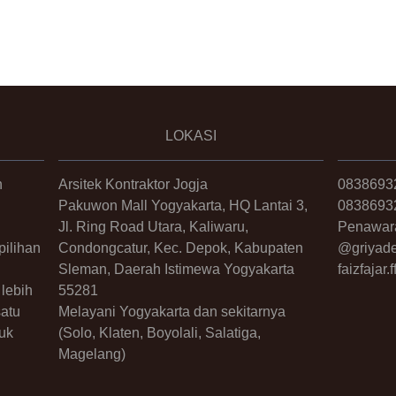
LOKASI
n
Arsitek Kontraktor Jogja
0838693
Pakuwon Mall Yogyakarta, HQ Lantai 3,
0838693
Jl. Ring Road Utara, Kaliwaru,
Penawar
ilihan
Condongcatur, Kec. Depok, Kabupaten
@griyade
Sleman, Daerah Istimewa Yogyakarta
faizfajar
lebih
55281
satu
Melayani Yogyakarta dan sekitarnya
uk
(Solo, Klaten, Boyolali, Salatiga,
Magelang)