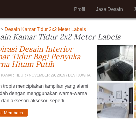
Profil
Jasa Desain
>
Desain Kamar Tidur 2x2 Meter Labels
ain Kamar Tidur 2x2 Meter Labels
pirasi Desain Interior
ar Tidur Bagi Penyuka
na Hitam Putih
 KAMAR TIDUR
/ NOVEMBER 29, 2019 / DEVI JUWITA
 tropis menciptakan tampilan yang alami
ndah dengan menggunakan warna-warna
 dan aksesori-aksesori seperti ...
jut Membaca