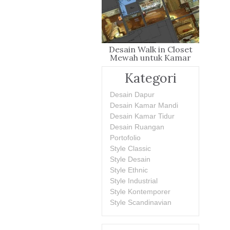
Desain Walk in Closet
Mewah untuk Kamar
Utama yang Penuh Gaya
Kategori
Desain Dapur
Desain Kamar Mandi
Desain Kamar Tidur
Desain Ruangan
Portofolio
Style Classic
Style Desain
Style Ethnic
Style Industrial
Style Kontemporer
Style Scandinavian