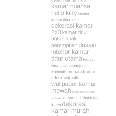
desain kamar 3 x 3
kamar nuansa
hello kitty
interior
kamar tidur kecil
dekorasi kamar
2x3
kamar tidur
untuk anak
desain
perempuan
interior kamar
tidur utama
tempat
tidur anak perempuan
menata kamar
minimalis
tidur minimalis
wallpaper kamar
mewah
desain kamar modern
kamar sederhana tapi
minimalis
dekorasi
keren
kamar murah