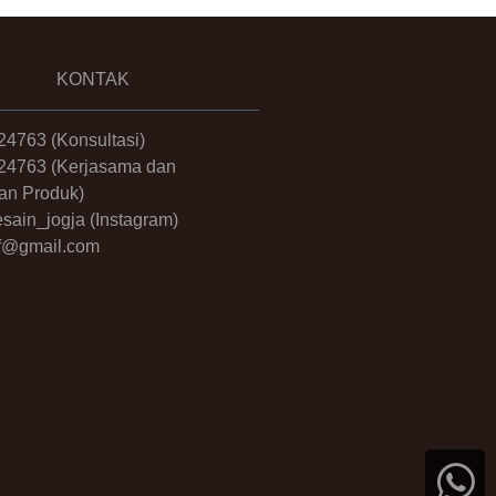
KONTAK
24763
(Konsultasi)
24763
(Kerjasama dan
an Produk)
sain_jogja
(Instagram)
.ff@gmail.com