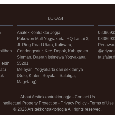
LOKASI
n
Arsitek Kontraktor Jogja
0838693
Pakuwon Mall Yogyakarta, HQ Lantai 3,
0838693
Jl. Ring Road Utara, Kaliwaru,
Penawar
ilihan
Condongcatur, Kec. Depok, Kabupaten
@griyade
Sleman, Daerah Istimewa Yogyakarta
faizfajar
lebih
55281
satu
Melayani Yogyakarta dan sekitarnya
uk
(Solo, Klaten, Boyolali, Salatiga,
Magelang)
About Arsitekkontraktorjogja
-
Contact Us
Intellectual Property Protection
-
Privacy Policy
-
Terms of Use
© 2026 Arsitekkontraktorjogja All rights reserved.