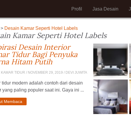
Profil
Jasa Desain
>
Desain Kamar Seperti Hotel Labels
ain Kamar Seperti Hotel Labels
pirasi Desain Interior
ar Tidur Bagi Penyuka
na Hitam Putih
 KAMAR TIDUR
/ NOVEMBER 29, 2019 / DEVI JUWITA
tidur modern adalah contoh dari desain
or yang paling populer saat ini. Gaya ini ...
jut Membaca