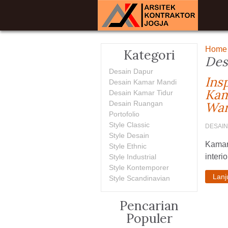
Home
Kategori
Des
Desain Dapur
Ins
Desain Kamar Mandi
Kam
Desain Kamar Tidur
Desain Ruangan
War
Portofolio
Style Classic
DESAIN
Style Desain
Kamar 
Style Ethnic
interi
Style Industrial
Style Kontemporer
Lan
Style Scandinavian
Pencarian
Populer