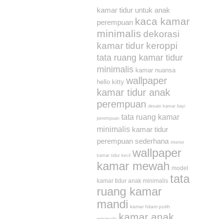
kamar tidur untuk anak
kaca kamar
perempuan
minimalis
dekorasi
kamar tidur keroppi
tata ruang kamar tidur
minimalis
kamar nuansa
wallpaper
hello kitty
kamar tidur anak
perempuan
desain kamar bayi
tata ruang kamar
perempuan
minimalis
kamar tidur
perempuan sederhana
interior
wallpaper
kamar tidur kecil
kamar mewah
model
tata
kamar tidur anak minimalis
ruang kamar
mandi
kamar hitam putih
kamar anak
minimalis