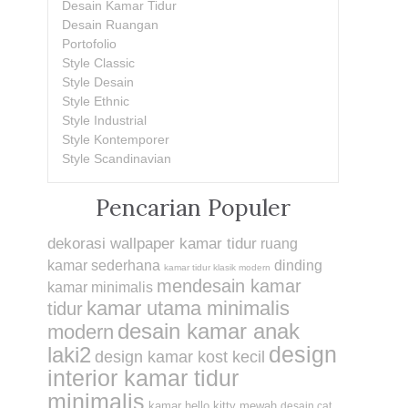
Desain Kamar Tidur
Desain Ruangan
Portofolio
Style Classic
Style Desain
Style Ethnic
Style Industrial
Style Kontemporer
Style Scandinavian
Pencarian Populer
dekorasi wallpaper kamar tidur
ruang
kamar sederhana
dinding
kamar tidur klasik modern
mendesain kamar
kamar minimalis
kamar utama minimalis
tidur
desain kamar anak
modern
design
laki2
design kamar kost kecil
interior kamar tidur
minimalis
kamar hello kitty mewah
desain cat