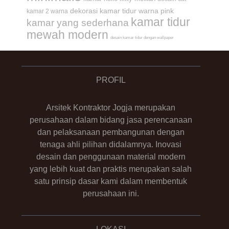
dekorasi kamar tidur warna pink
kamar 2 warna
kamar tidur
kamar yang sederhana
mewah modern
desain kamar tidur dengan wallpaper
PROFIL
Arsitek Kontraktor Jogja merupakan
perusahaan dalam bidang jasa perencanaan
dan pelaksanaan pembangunan dengan
tenaga ahli pilihan didalamnya. Inovasi
desain dan penggunaan material modern
yang lebih kuat dan praktis merupakan salah
satu prinsip dasar kami dalam membentuk
perusahaan ini.