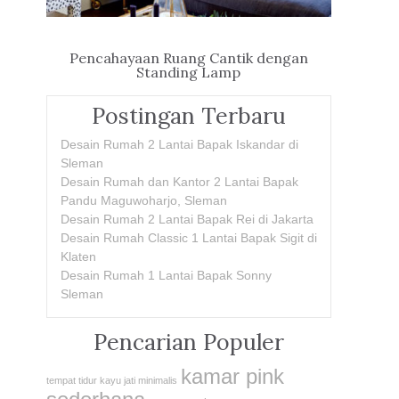
Pencahayaan Ruang Cantik dengan
Standing Lamp
Postingan Terbaru
Desain Rumah 2 Lantai Bapak Iskandar di
Sleman
Desain Rumah dan Kantor 2 Lantai Bapak
Pandu Maguwoharjo, Sleman
Desain Rumah 2 Lantai Bapak Rei di Jakarta
Desain Rumah Classic 1 Lantai Bapak Sigit di
Klaten
Desain Rumah 1 Lantai Bapak Sonny
Sleman
Pencarian Populer
kamar pink
tempat tidur kayu jati minimalis