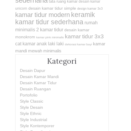
sederhana
tata ruang kamar
desain kamar
desain kamar tidur simple
unicorn
design kamar 3x3
keramik
kamar tidur modern
kamar tidur sederhana
rumah
minimalis 2 kamar tidur
desain kamar
kamar tidur 3x3
monokrom
kamar pink minimalis
cat kamar anak laki laki
kamar
dekorasi kamar bayi
mandi mewah minimalis
Kategori
Desain Dapur
Desain Kamar Mandi
Desain Kamar Tidur
Desain Ruangan
Portofolio
Style Classic
Style Desain
Style Ethnic
Style Industrial
Style Kontemporer