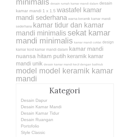
minimalis
desain
desain rumah kamar mandi dalam
wastafel kamar
kamar mandi 1 x 1.5
mandi sederhana
warna keramik kamar mandi
kamar tidur dan kamar
sederhana
sekat kamar
mandi minimalis
mandi minimalis
design
kamar mandi coklat
kamar mandi
kamar kost kamar mandi dalam
nuansa hitam putih
keramik kamar
mandi unik
desain kamar mandi kecil dengan bathtub
model model keramik kamar
mandi
Kategori
Desain Dapur
Desain Kamar Mandi
Desain Kamar Tidur
Desain Ruangan
Portofolio
Style Classic