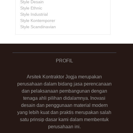
Style Desain
Style Ethnic
Style Industrial
Style Kontemporer
Style Scandinavian
PROFIL
Arsitek Kontraktor Jogja merupakan
perusahaan dalam bidang jasa perencanaan
dan pelaksanaan pembangunan dengan
tenaga ahli pilihan didalamnya. Inovasi
desain dan penggunaan material modern
yang lebih kuat dan praktis merupakan salah
satu prinsip dasar kami dalam membentuk
perusahaan ini.