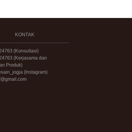
KONTAK
24763
(Konsultasi)
24763
(Kerjasama dan
an Produk)
sain_jogja
(Instagram)
.ff@gmail.com