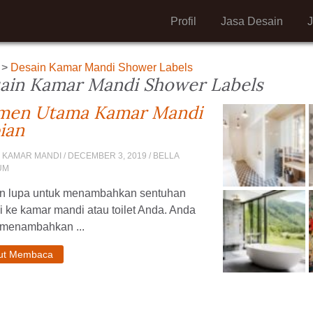
Profil
Jasa Desain
>
Desain Kamar Mandi Shower Labels
ain Kamar Mandi Shower Labels
men Utama Kamar Mandi
ian
 KAMAR MANDI
/ DECEMBER 3, 2019 / BELLA
UM
n lupa untuk menambahkan sentuhan
i ke kamar mandi atau toilet Anda. Anda
 menambahkan ...
jut Membaca