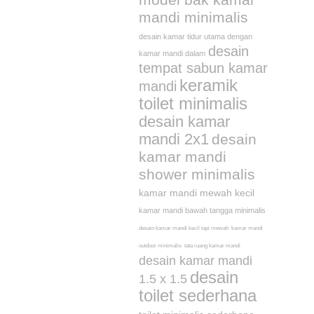
mandi minimalis
desain kamar tidur utama dengan
desain
kamar mandi dalam
tempat sabun kamar
keramik
mandi
toilet minimalis
desain kamar
mandi 2x1
desain
kamar mandi
shower minimalis
kamar mandi mewah kecil
kamar mandi bawah tangga minimalis
desain kamar mandi kecil tapi mewah
kamar mandi
outdoor minimalis
tata ruang kamar mandi
desain kamar mandi
desain
1.5 x 1.5
toilet sederhana