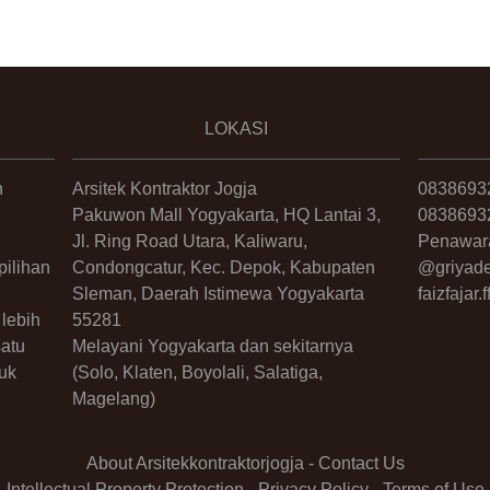
LOKASI
n
Arsitek Kontraktor Jogja
0838693
Pakuwon Mall Yogyakarta, HQ Lantai 3,
0838693
Jl. Ring Road Utara, Kaliwaru,
Penawar
ilihan
Condongcatur, Kec. Depok, Kabupaten
@griyade
Sleman, Daerah Istimewa Yogyakarta
faizfajar
lebih
55281
satu
Melayani Yogyakarta dan sekitarnya
uk
(Solo, Klaten, Boyolali, Salatiga,
Magelang)
About Arsitekkontraktorjogja
-
Contact Us
Intellectual Property Protection
-
Privacy Policy
-
Terms of Use