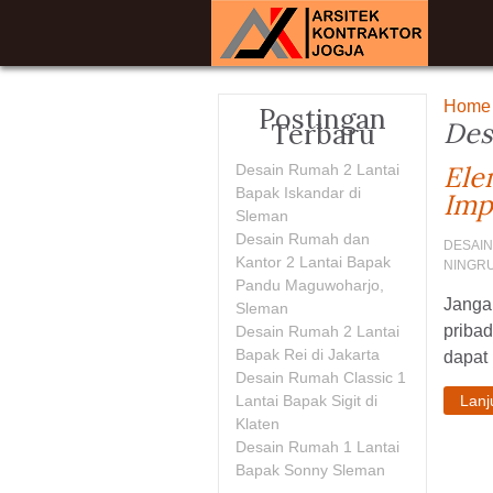
Home
Postingan
Des
Terbaru
Ele
Desain Rumah 2 Lantai
Bapak Iskandar di
Imp
Sleman
Desain Rumah dan
DESAIN
Kantor 2 Lantai Bapak
NINGR
Pandu Maguwoharjo,
Janga
Sleman
pribad
Desain Rumah 2 Lantai
Bapak Rei di Jakarta
dapat
Desain Rumah Classic 1
Lantai Bapak Sigit di
Lan
Klaten
Desain Rumah 1 Lantai
Bapak Sonny Sleman