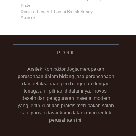
Klaten
Desain Rumah 1 Lantai Bapak Sonny
Sleman
PROFIL
Arsitek Kontraktor Jogja merupakan
perusahaan dalam bidang jasa perencanaan
dan pelaksanaan pembangunan dengan
tenaga ahli pilihan didalamnya. Inovasi
desain dan penggunaan material modern
yang lebih kuat dan praktis merupakan salah
satu prinsip dasar kami dalam membentuk
perusahaan ini.