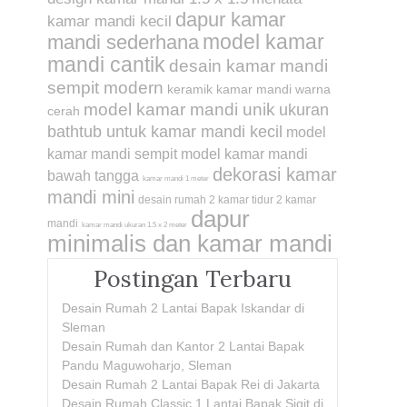
dapur kamar
kamar mandi kecil
model kamar
mandi sederhana
mandi cantik
desain kamar mandi
sempit modern
keramik kamar mandi warna
model kamar mandi unik
ukuran
cerah
bathtub untuk kamar mandi kecil
model
kamar mandi sempit
model kamar mandi
dekorasi kamar
bawah tangga
kamar mandi 1 meter
mandi mini
desain rumah 2 kamar tidur 2 kamar
dapur
mandi
kamar mandi ukuran 1.5 x 2 meter
minimalis dan kamar mandi
Postingan Terbaru
Desain Rumah 2 Lantai Bapak Iskandar di
Sleman
Desain Rumah dan Kantor 2 Lantai Bapak
Pandu Maguwoharjo, Sleman
Desain Rumah 2 Lantai Bapak Rei di Jakarta
Desain Rumah Classic 1 Lantai Bapak Sigit di