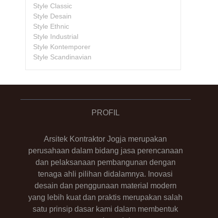
Style Classic
Style Desain
Style Ethnic
Style Industrial
Style Kontemporer
Style Scandinavian
PROFIL
Arsitek Kontraktor Jogja merupakan
perusahaan dalam bidang jasa perencanaan
dan pelaksanaan pembangunan dengan
tenaga ahli pilihan didalamnya. Inovasi
desain dan penggunaan material modern
yang lebih kuat dan praktis merupakan salah
satu prinsip dasar kami dalam membentuk