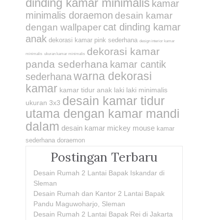
dinding kamar minimalis
kamar
minimalis doraemon
desain kamar
cat dinding kamar
dengan wallpaper
anak
dekorasi kamar pink sederhana
design interior kamar
dekorasi kamar
minimalis
ukuran kamar minimalis
panda sederhana
kamar cantik
warna dekorasi
sederhana
kamar
kamar tidur anak laki laki minimalis
desain kamar tidur
ukuran 3x3
utama dengan kamar mandi
dalam
desain kamar mickey mouse
kamar
sederhana doraemon
Postingan Terbaru
Desain Rumah 2 Lantai Bapak Iskandar di
Sleman
Desain Rumah dan Kantor 2 Lantai Bapak
Pandu Maguwoharjo, Sleman
Desain Rumah 2 Lantai Bapak Rei di Jakarta