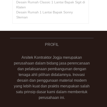
Desain Rumah Classic 1 Lantai Bapak Sigit di
Klaten
Desain Rumah 1 Lantai Bapak Sonny
Sleman
PROFIL
Arsitek Kontraktor Jogja merupakan
perusahaan dalam bidang jasa perencanaan
dan pelaksanaan pembangunan dengan
tenaga ahli pilihan didalamnya. Inovasi
desain dan penggunaan material modern
yang lebih kuat dan praktis merupakan salah
satu prinsip dasar kami dalam membentuk
perusahaan ini.