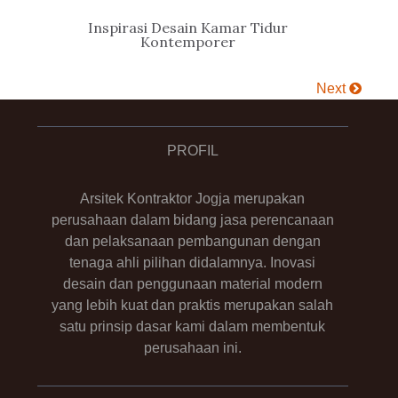
Inspirasi Desain Kamar Tidur
Kontemporer
Next
PROFIL
Arsitek Kontraktor Jogja merupakan
perusahaan dalam bidang jasa perencanaan
dan pelaksanaan pembangunan dengan
tenaga ahli pilihan didalamnya. Inovasi
desain dan penggunaan material modern
yang lebih kuat dan praktis merupakan salah
satu prinsip dasar kami dalam membentuk
perusahaan ini.