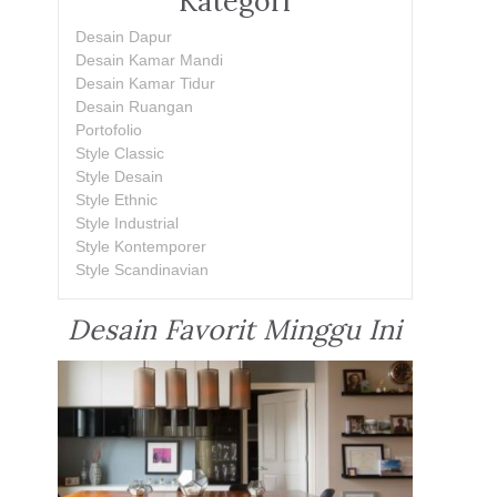
Kategori
Desain Dapur
Desain Kamar Mandi
Desain Kamar Tidur
Desain Ruangan
Portofolio
Style Classic
Style Desain
Style Ethnic
Style Industrial
Style Kontemporer
Style Scandinavian
Desain Favorit Minggu Ini