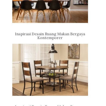
Inspirasi Desain Ruang Makan Bergaya
Kontemporer