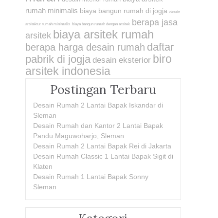
rumah minimalis
biaya bangun rumah di jogja
desain
berapa jasa
arsitektur rumah minimalis
biaya bangun rumah dengan arsitek
biaya arsitek rumah
arsitek
daftar
berapa harga desain rumah
biro
pabrik di jogja
desain eksterior
arsitek indonesia
Postingan Terbaru
Desain Rumah 2 Lantai Bapak Iskandar di
Sleman
Desain Rumah dan Kantor 2 Lantai Bapak
Pandu Maguwoharjo, Sleman
Desain Rumah 2 Lantai Bapak Rei di Jakarta
Desain Rumah Classic 1 Lantai Bapak Sigit di
Klaten
Desain Rumah 1 Lantai Bapak Sonny
Sleman