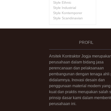
Style Ethnic
Style Industrial
Style Kontemporer
Style Scandinavian
PROFIL
Arsitek Kontraktor Jogja merupaka
perusahaan dalam bidang jasa
perencanaan dan pelaksanaan
pembangunan dengan tenaga ahli p
didalamnya. Inovasi desain dan
penggunaan material modern yang 
kuat dan praktis merupakan salah 
prinsip dasar kami dalam membent
perusahaan ini.