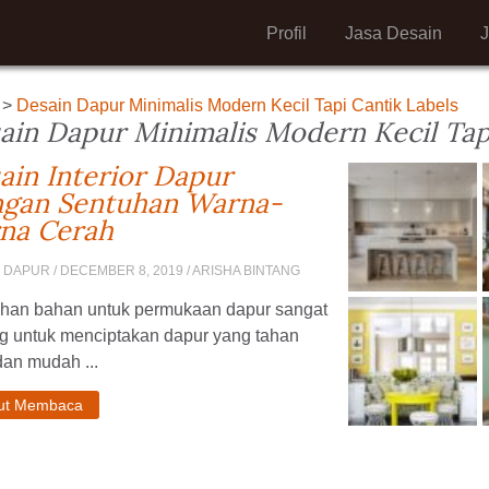
Profil
Jasa Desain
>
Desain Dapur Minimalis Modern Kecil Tapi Cantik Labels
ain Dapur Minimalis Modern Kecil Tap
ain Interior Dapur
gan Sentuhan Warna-
na Cerah
N DAPUR
/ DECEMBER 8, 2019 / ARISHA BINTANG
ihan bahan untuk permukaan dapur sangat
ng untuk menciptakan dapur yang tahan
an mudah ...
jut Membaca