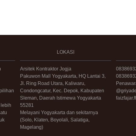
LOKASI
n
Arsitek Kontraktor Jogja
0838693
Pakuwon Mall Yogyakarta, HQ Lantai 3,
0838693
Jl. Ring Road Utara, Kaliwaru,
Penawar
ilihan
Condongcatur, Kec. Depok, Kabupaten
@griyade
Sleman, Daerah Istimewa Yogyakarta
faizfajar
lebih
55281
satu
Melayani Yogyakarta dan sekitarnya
uk
(Solo, Klaten, Boyolali, Salatiga,
Magelang)