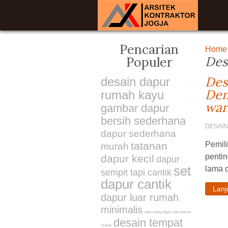
Pencarian
Home
Des
Populer
Des
desain dapur
Den
rumah kayu
war
gambar dapur
bersih sederhana
DESAI
dapur sederhana
tatanan
Pemil
murah
penti
dapur kecil
dapur
set
lama d
sempit tapi cantik
dapur cantik
Lan
dapur luar rumah
minimalis
tata ruang dapur dan kamar
desain tempat
mandi