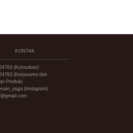
KONTAK
24763
(Konsultasi)
24763
(Kerjasama dan
an Produk)
sain_jogja
(Instagram)
.ff@gmail.com