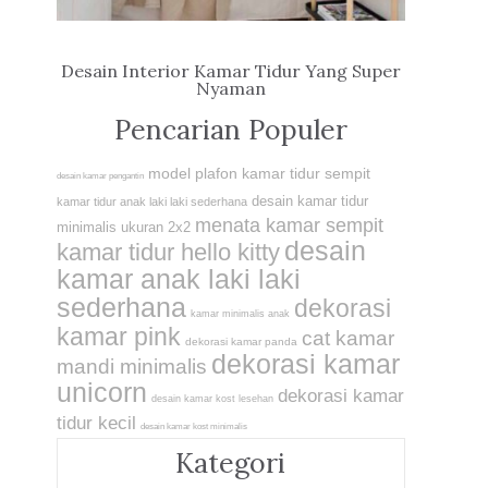
Desain Interior Kamar Tidur Yang Super
Nyaman
Pencarian Populer
model plafon kamar tidur sempit
desain kamar pengantin
desain kamar tidur
kamar tidur anak laki laki sederhana
menata kamar sempit
minimalis ukuran 2x2
desain
kamar tidur hello kitty
kamar anak laki laki
sederhana
dekorasi
kamar minimalis anak
kamar pink
cat kamar
dekorasi kamar panda
dekorasi kamar
mandi minimalis
unicorn
dekorasi kamar
desain kamar kost lesehan
tidur kecil
desain kamar kost minimalis
Kategori