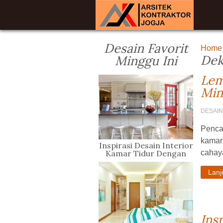
Desain Favorit
Home
Dek
Minggu Ini
Lem
Min
DESAIN
Penca
kamar 
Inspirasi Desain Interior
Kamar Tidur Dengan
cahaya
Lantai Parket
Lan
Ins