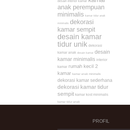
desain interior kamar
anak perempuan
minimalis
kamar tidur anak
dekorasi
minimalis
kamar sempit
desain kamar
tidur unik
dekorasi
desain
kamar anak
desain kamar
kamar minimalis
interior
rumah kecil 2
kamar
kamar
kamar anak minimalis
dekorasi kamar sederhana
dekorasi kamar tidur
sempit
kamar kost minimalis
kamar tidur anak
PROFIL