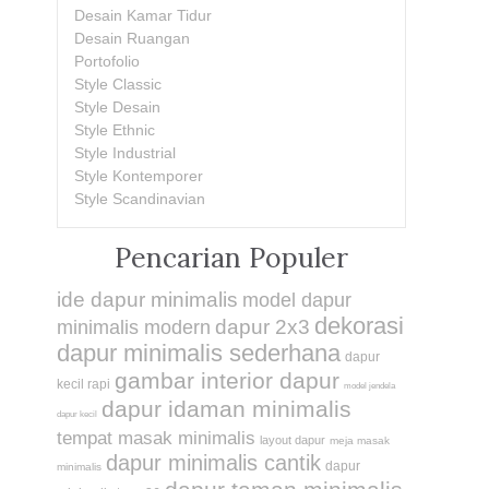
Desain Kamar Tidur
Desain Ruangan
Portofolio
Style Classic
Style Desain
Style Ethnic
Style Industrial
Style Kontemporer
Style Scandinavian
Pencarian Populer
ide dapur minimalis
model dapur
dekorasi
dapur 2x3
minimalis modern
dapur minimalis sederhana
dapur
gambar interior dapur
kecil rapi
model jendela
dapur idaman minimalis
dapur kecil
tempat masak minimalis
layout dapur
meja masak
dapur minimalis cantik
dapur
minimalis