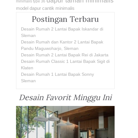
dapur taman minimalis
minimalis type 36
model dapur cantik minimalis
Postingan Terbaru
Desain Rumah 2 Lantai Bapak Iskandar di
Sleman
Desain Rumah dan Kantor 2 Lantai Bapak
Pandu Maguwoharjo, Sleman
Desain Rumah 2 Lantai Bapak Rei di Jakarta
Desain Rumah Classic 1 Lantai Bapak Sigit di
Klaten
Desain Rumah 1 Lantai Bapak Sonny
Sleman
Desain Favorit Minggu Ini