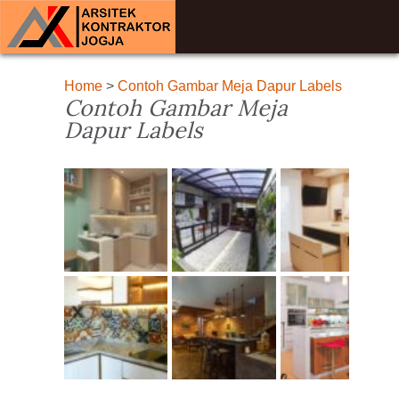
Home
>
Contoh Gambar Meja Dapur Labels
Contoh Gambar Meja
Dapur Labels