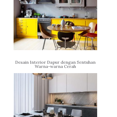
Desain Interior Dapur dengan Sentuhan
Warna-warna Cerah