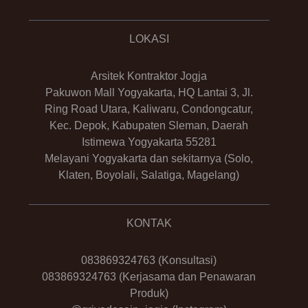
LOKASI
Arsitek Kontraktor Jogja
Pakuwon Mall Yogyakarta, HQ Lantai 3, Jl.
Ring Road Utara, Kaliwaru, Condongcatur,
Kec. Depok, Kabupaten Sleman, Daerah
Istimewa Yogyakarta 55281
Melayani Yogyakarta dan sekitarnya (Solo,
Klaten, Boyolali, Salatiga, Magelang)
KONTAK
083869324763
(Konsultasi)
083869324763
(Kerjasama dan Penawaran
Produk)