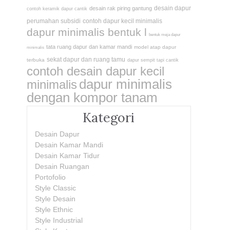
desain dapur
desain rak piring gantung
contoh keramik dapur cantik
perumahan subsidi
contoh dapur kecil minimalis
dapur minimalis bentuk l
bentuk meja dapur
tata ruang dapur dan kamar mandi
model atap dapur
minimalis
sekat dapur dan ruang tamu
terbuka
dapur sempit tapi cantik
contoh desain dapur kecil
dapur minimalis
minimalis
dengan kompor tanam
Kategori
Desain Dapur
Desain Kamar Mandi
Desain Kamar Tidur
Desain Ruangan
Portofolio
Style Classic
Style Desain
Style Ethnic
Style Industrial