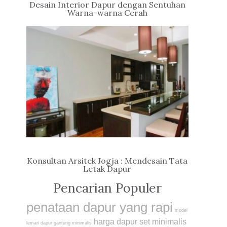
Desain Interior Dapur dengan Sentuhan
Warna-warna Cerah
Konsultan Arsitek Jogja : Mendesain Tata
Letak Dapur
Pencarian Populer
penataan dapur yang rapi
model
harga dapur set minimalis
lemari dapur gantung minimalis