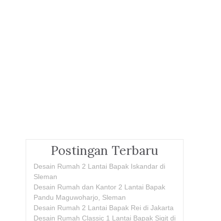
Postingan Terbaru
Desain Rumah 2 Lantai Bapak Iskandar di
Sleman
Desain Rumah dan Kantor 2 Lantai Bapak
Pandu Maguwoharjo, Sleman
Desain Rumah 2 Lantai Bapak Rei di Jakarta
Desain Rumah Classic 1 Lantai Bapak Sigit di