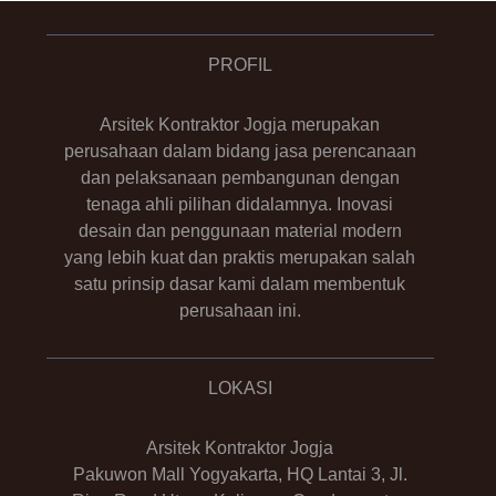
PROFIL
Arsitek Kontraktor Jogja merupakan
perusahaan dalam bidang jasa perencanaan
dan pelaksanaan pembangunan dengan
tenaga ahli pilihan didalamnya. Inovasi
desain dan penggunaan material modern
yang lebih kuat dan praktis merupakan salah
satu prinsip dasar kami dalam membentuk
perusahaan ini.
LOKASI
Arsitek Kontraktor Jogja
Pakuwon Mall Yogyakarta, HQ Lantai 3, Jl.