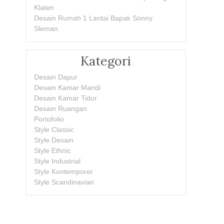
Klaten
Desain Rumah 1 Lantai Bapak Sonny
Sleman
Kategori
Desain Dapur
Desain Kamar Mandi
Desain Kamar Tidur
Desain Ruangan
Portofolio
Style Classic
Style Desain
Style Ethnic
Style Industrial
Style Kontemporer
Style Scandinavian