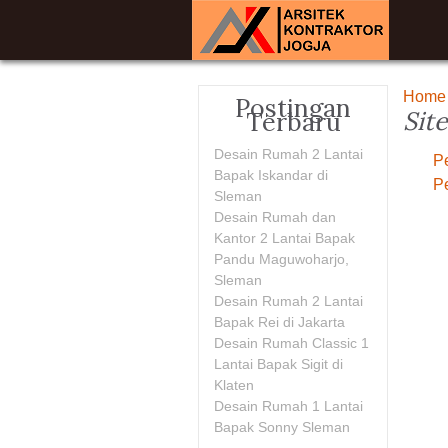
Home
Postingan
Sit
Terbaru
Desain Rumah 2 Lantai
P
Bapak Iskandar di
P
Sleman
Desain Rumah dan
Kantor 2 Lantai Bapak
Pandu Maguwoharjo,
Sleman
Desain Rumah 2 Lantai
Bapak Rei di Jakarta
Desain Rumah Classic 1
Lantai Bapak Sigit di
Klaten
Desain Rumah 1 Lantai
Bapak Sonny Sleman