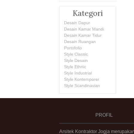
Kategori
Desain Dapur
Desain Kamar Mandi
Desain Kamar Tidur
Desain Ruangan
Portofolio
Style Classic
Style Desain
Style Ethnic
Style Industrial
Style Kontemporer
Style Scandinavian
PROFIL
Arsitek Kontraktor Jogja merupaka