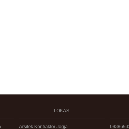
LOKASI
n
Arsitek Kontraktor Jogja
0838693