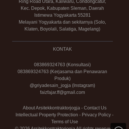
Ring Road Utara, Kaliwaru, Condongcatur,
Kec. Depok, Kabupaten Sleman, Daerah
Istimewa Yogyakarta 55281
Melayani Yogyakarta dan sekitarnya (Solo,
Klaten, Boyolali, Salatiga, Magelang)
KONTAK
083869324763
(Konsultasi)
083869324763
(Kerjasama dan Penawaran
Produk)
@griyadesain_jogja
(Instagram)
faizfajar.ff@gmail.com
About Arsitekkontraktorjogja
-
Contact Us
Intellectual Property Protection
-
Privacy Policy
-
Terms of Use
© 2026 Arsitekkontraktorjogja All rights reserved.